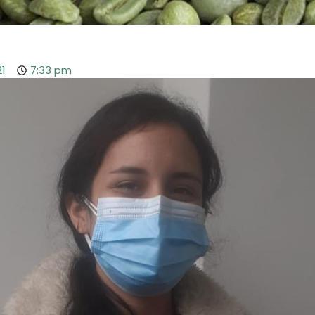
21
7:33 pm